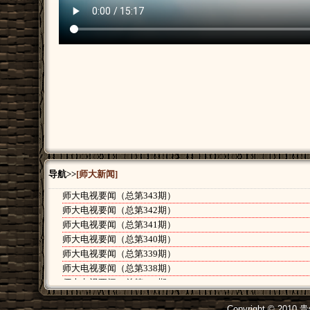
导航>>
[师大新闻]
师大电视要闻（总第343期）
师大电视要闻（总第342期）
[2025年12
师大电视要闻（总第341期）
[2025年12
师大电视要闻（总第340期）
[2025年11
师大电视要闻（总第339期）
[2025年11
师大电视要闻（总第338期）
[2025年10
师大电视要闻（总第337期）
[2025年09
师大电视要闻（总第336期）
[2025年07
Copyright © 2010