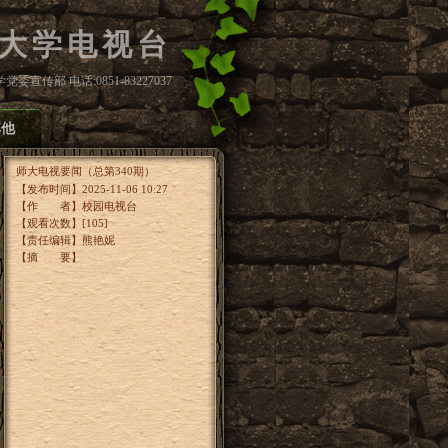
大学电视台
委宣传部 电话:0851-83227037
其他
师大电视要闻（总第340期）
【发布时间】2025-11-06 10:27
【作 者】校园电视台
【观看次数】[
105
]
【责任编辑】熊艳妮
【摘 要】