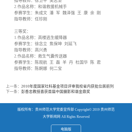
指导教师：徐卫平 吴志坚
2.作品名称：和谐救援机械手
参赛学生：朱成文 潘 军 魏泽强 王 康 余 刚
指导教师：任珍刚
三等奖：
1.作品名称：高楼逃生缓降器
参赛学生：徐念立 焦保坤 刘延飞
指导教师：高兴勇
2.作品名称：救生气囊传送器
参赛学生：陈观航 王 磊 羊 丹 杜国华 陈 君
指导教师：陈婀娜 何二宝
上一条：
2010年度国家社科基金项目评审我校省内获批位居前列
下一条：
彭香忠教授喜获首届中国摄影和谐金鼎奖
版权所有：贵州师范大学党委宣传部 Copyright© 2019 贵州师范
大学新闻网 All Rights Reserved
电脑版