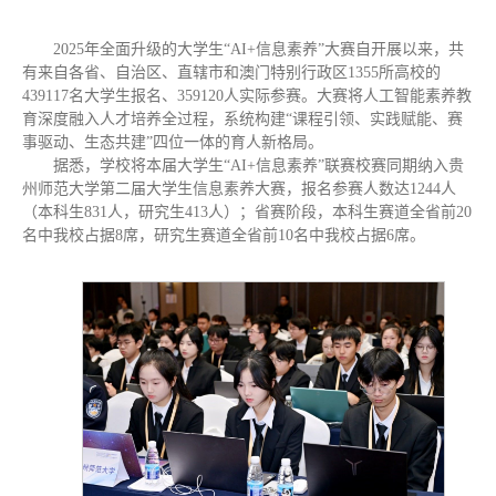
2025年全面升级的大学生“AI+信息素养”大赛自开展以来，共
有来自各省、自治区、直辖市和澳门特别行政区1355所高校的
439117名大学生报名、359120人实际参赛。大赛将人工智能素养教
育深度融入人才培养全过程，系统构建“课程引领、实践赋能、赛
事驱动、生态共建”四位一体的育人新格局。
据悉，学校将本届大学生“AI+信息素养”联赛校赛同期纳入贵
州师范大学第二届大学生信息素养大赛，报名参赛人数达1244人
（本科生831人，研究生413人）；省赛阶段，本科生赛道全省前20
名中我校占据8席，研究生赛道全省前10名中我校占据6席。