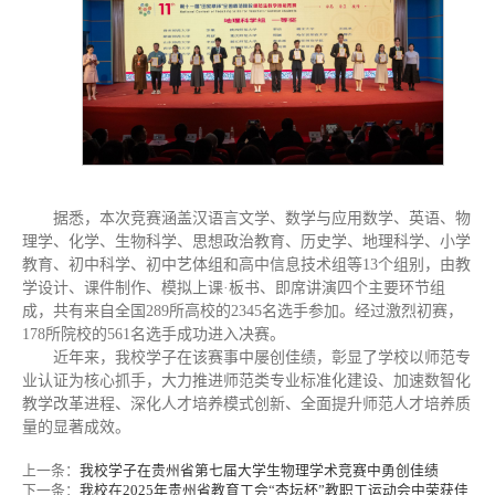
据悉，本次竞赛涵盖汉语言文学、数学与应用数学、英语、物
理学、化学、生物科学、思想政治教育、历史学、地理科学、小学
教育、初中科学、初中艺体组和高中信息技术组等13个组别，由教
学设计、课件制作、模拟上课·板书、即席讲演四个主要环节组
成，共有来自全国289所高校的2345名选手参加。经过激烈初赛，
178所院校的561名选手成功进入决赛。
近年来，我校学子在该赛事中屡创佳绩，彰显了学校以师范专
业认证为核心抓手，大力推进师范类专业标准化建设、加速数智化
教学改革进程、深化人才培养模式创新、全面提升师范人才培养质
量的显著成效。
上一条：
我校学子在贵州省第七届大学生物理学术竞赛中勇创佳绩
下一条：
我校在2025年贵州省教育工会“杏坛杯”教职工运动会中荣获佳