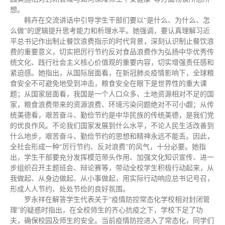
想。
韩卉在交流讲话中引导学生干部们要以“是什么、为什么、怎
么做”的逻辑提升思考能力和析理水平。她强调，要认真理解习近
平总书记作出制止餐饮浪费指示的时代背景，深刻认识制止餐饮浪
费的重要意义，切实把厉行节约反对食品浪费作为弘扬中华优秀传
统文化、践行社会主义核心价值观的重要内容，切实增强责任感和
紧迫感。她指出，从国际层面看，在新冠肺炎疫情影响下，全球粮
食安全不可避免地受到冲击，粮食安全在眼下是世界性的重大课
题；从国家层面看，我国是一个人口众多、土地资源相对不足的国
家，粮食浪费带来的资源浪费、环境污染问题绝对不可小觑；从传
统美德看，艰苦奋斗、勤俭节约是中华民族的传统美德，是我们党
的优良作风。不论我们国家发展到什么水平，不论人民生活改善到
什么地步，艰苦奋斗、勤俭节约的思想和精神永远不能丢。因此，
全社会形成一种“厉行节约、反对浪费”的风气，十分必要。她指
出，学生干部要充分发挥模范带头作用、加强文化知识宣传、进一
步组织召开主题班会、辩论赛等，带动全校学生积极行动起来，从
我做起、从身边做起、从小事做起，用实际行动响应总书记号召，
形成人人节约、处处节俭的良好氛围。
罗永祥在解答学生代表关于“疫情防控常态化学校相对封闭管
理”的疑惑时指出，在全校师生的齐心抗疫之下，学校下足了功
夫，确保校园及师生的安全。当前疫情防控进入了常态化，同学们