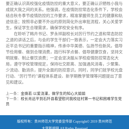
要正确认识高校强化疫情防控的重大意义，要正确认识牺牲小我与
成就大我之间的关系。他强调，在疫情防控常态化条件下，学校会
结合秋冬季节疫情防控的工作要求，精准掌握师生员工的健康和轨
迹信息；按照非必要不外出的原则简化外出审批流程，关心关爱学
生，保证学生合理需求，确保学校安全有序。
在聆听了韩卉书记、罗永祥副校长对厉行节约之道和常态防控
之道的讲话之后，与会的学生干部们一致表示，一定会大力落实习
近平总书记的重要指示精神，传承中华美德、弘扬节俭新风，倡导
节俭用餐、做到合理消费，践行科学点餐、倡导健康饮食，坚持文
明就餐、制止餐饮浪费；一定会坚决服从学校疫情防控常态化大
局，遵守学校管理规定，保持社交距离、加强通风消毒，少聚集、
少流动、勤消杀，提升全面的防控意识。同时，同学们就学校光盘
行动、“厉行节约”课程体系建设、新学期教学管理等问题提出了意
见和建议。
上一条：
金焕若:以爱浇灌，做学生的知心大姐姐
下一条：
校长肖远平到石阡县看望慰问我校驻村第一书记和困难学生党
员
版权所有：贵州师范大学党委宣传部 Copyright© 2019 贵州师范
大学新闻网 All Rights Reserved