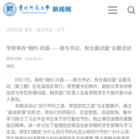
当前位置:
首页
>
龙文风采
>
正文
学校举办“相约·问道——我与书记、校长面对面”主题活动
发布日期：2020-08-31
编辑：
8月27日，我校“相约·问道——我与书记、校长面对面”主题活
动（第三期）在花溪校区举行，校党委书记韩卉，副校长罗永祥参
加并与学生析理问道。相关部门负责人及各学院学生干部代表30余
人参加。
本期活动以“厉行节约之道、常态防控之道”为主题展开，通过
“座谈析理”的形式，师生们共同探讨、交流思想。活动现场，集中
学习探讨了习近平总书记关于厉行勤俭节约、制止餐饮浪费的重要
指示精神，进一步讨论了疫情防控常态化新学期的学生管理与学习
生活。师生们围绕“为什么厉行节约与怎么样厉行节约”“为什么校
园实施相对封闭管理与如何保障师生平安健康”等方面畅谈所思所