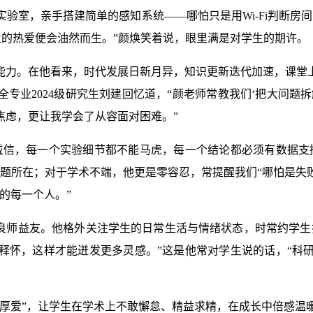
验室，亲手搭建简单的感知系统——哪怕只是用Wi-Fi判断房
业的热爱便会油然而生。”颜焕笑着说，眼里满是对学生的期许。
能力。在他看来，时代发展日新月异，知识更新迭代加速，课堂
专业2024级研究生刘建回忆道，“颜老师常教我们‘把大问题
焦虑，更让我学会了从容面对困难。”
信，每一个实验细节都不能马虎，每一个结论都必须有数据支撑
问题所在；对于学术不端，他更是零容忍，常提醒我们“哪怕是失
的每一个人。”
的良师益友。他格外关注学生的日常生活与情绪状态，时常约学生
释怀，这样才能迸发更多灵感。”这是他常对学生说的话，“科
管厚爱”，让学生在学术上不敢懈怠、精益求精，在成长中倍感温