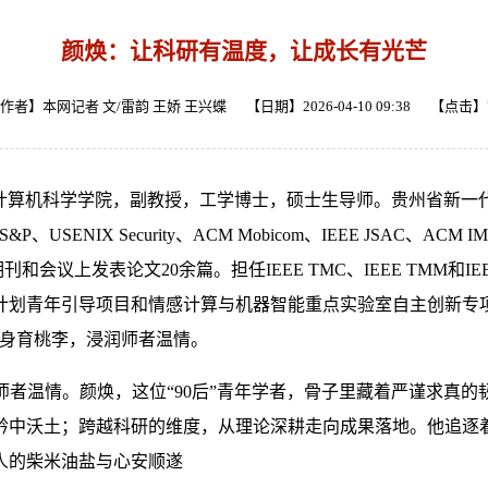
颜焕：让科研有温度，让成长有光芒
作者】本网记者 文/雷韵 王娇 王兴蝶 【日期】2026-04-10 09:38 【点击】
计算机科学学院，副教授，工学博士，硕士生导师。贵州省新一
IX Security、ACM Mobicom、IEEE JSAC、ACM IMWU
m等国际顶级期刊和会议上发表论文20余篇。担任IEEE TMC、IEEE 
划青年引导项目和情感计算与机器智能重点实验室自主创新专项等
躬身育桃李，浸润师者温情。
者温情。颜焕，这位“90后”青年学者，骨子里藏着严谨求真
黔中沃土；跨越科研的维度，从理论深耕走向成果落地。他追逐
人的柴米油盐与心安顺遂