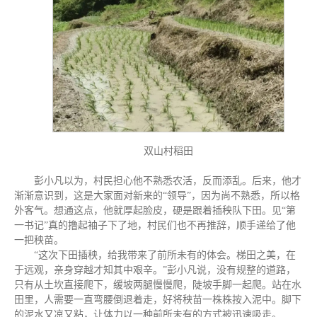
双山村稻田
彭小凡以为，村民担心他不熟悉农活，反而添乱。后来，他才
渐渐意识到，这是大家面对新来的“领导”，因为尚不熟悉，所以格
外客气。想通这点，他就厚起脸皮，硬是跟着插秧队下田。见“第
一书记”真的撸起袖子下了地，村民们也不再推辞，顺手递给了他
一把秧苗。
“这次下田插秧，给我带来了前所未有的体会。梯田之美，在
于远观，亲身穿越才知其中艰辛。”彭小凡说，没有规整的道路，
只有从土坎直接爬下，缓坡两腿慢慢爬，陡坡手脚一起爬。站在水
田里，人需要一直弯腰倒退着走，好将秧苗一株株按入泥中。脚下
的泥水又凉又粘，让体力以一种前所未有的方式被迅速吸走。