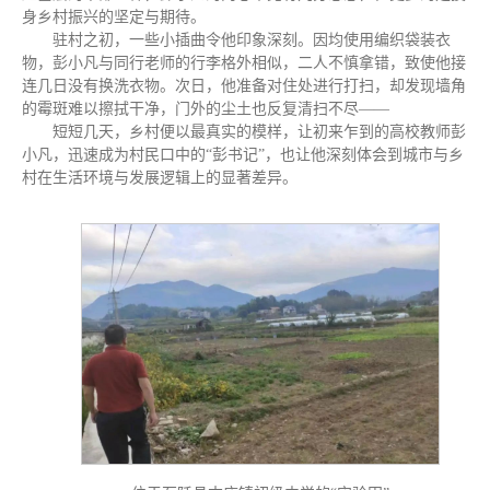
身乡村振兴的坚定与期待。
驻村之初，一些小插曲令他印象深刻。因均使用编织袋装衣
物，彭小凡与同行老师的行李格外相似，二人不慎拿错，致使他接
连几日没有换洗衣物。次日，他准备对住处进行打扫，却发现墙角
的霉斑难以擦拭干净，门外的尘土也反复清扫不尽——
短短几天，乡村便以最真实的模样，让初来乍到的高校教师彭
小凡，迅速成为村民口中的“彭书记”，也让他深刻体会到城市与乡
村在生活环境与发展逻辑上的显著差异。