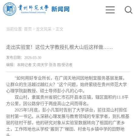
当前位置:
首页
>
龙文风采
>
正文
走出实验室！这位大学教授扎根大山后这样做……
发布日期：2026-03-30
编辑：本网记者 文/周天宇 张浩 图/受访者
“如何用好专业所长，在广阔天地间因地制宜服务基层发展，
让群众的生活越过越红火？”这个问题，始终萦绕在贵州师范大学
心理学院副教授、硕士导师彭小凡的心中。
双山村，隶属贵州省铜仁市石阡县本庄镇，辖区面积约11.8平
方公里，因公路穿行于两座高山之间而得名。
2025年5月底，彭小凡暂时告别了大学讲台，前往双山村担任
驻村第一书记。从深耕心理发展与教育领域的专家学者，到扎根基
层的驻村干部，他的研究对象从实验室数据转向了祖国的广袤乡
土，工作阵地也从学校“搬到了”梯田、村舍与乡镇中学的田野地
头……