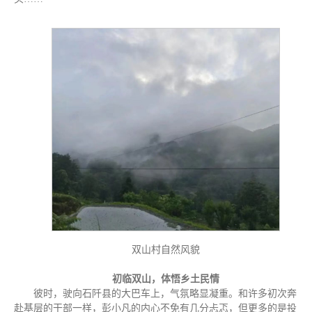
双山村自然风貌
初临双山，体悟乡土民情
彼时，驶向石阡县的大巴车上，气氛略显凝重。和许多初次奔
赴基层的干部一样，彭小凡的内心不免有几分忐忑，但更多的是投