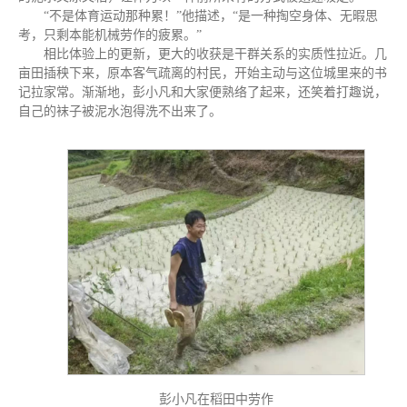
“不是体育运动那种累！”他描述，“是一种掏空身体、无暇思
考，只剩本能机械劳作的疲累。”
相比体验上的更新，更大的收获是干群关系的实质性拉近。几
亩田插秧下来，原本客气疏离的村民，开始主动与这位城里来的书
记拉家常。渐渐地，彭小凡和大家便熟络了起来，还笑着打趣说，
自己的袜子被泥水泡得洗不出来了。
彭小凡在稻田中劳作