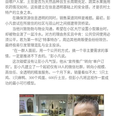
自哪户人家、土豆是否为天然品种且生长周期充足、蔬菜水果施用
农药情况如何，这些建立在信息透明基础上的安全感，才是农村土
特产的立身之本。
在确保货源信息透明的同时，销售渠道同样是难题。最初，彭
小凡尝试在所居住的社区与双山村之间搭建带货桥梁。
当他兴致勃勃与物业沟通，希望在小区大厅设置小型展台时，
却被物业泼了一盆冷水。对方的理由务实且中肯：公共空间使用必
须公平，若为第一书记“特事特办”，周边其他商贩便会纷纷效仿，
最终极易引发管理混乱与业主投诉。
“在一群人面前，用一个公开的方式，搞一个非主要需求的事
情，一定是推进不下去的。”彭小凡说。
这次碰壁没有让彭小凡气馁，他从“宣传推广”转向“单户订
购”。彭小凡建立了一个起初仅有18人的微信社群，转向小规模、
高信任、全透明的精准服务。一个月下来，销量看似不大：5只土
鸡、1只麻鸭、300个鸡蛋、600斤土豆，但彭小凡将这视作一套成
功的最小可行模型。