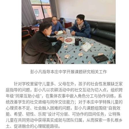
彭小凡指导本庄中学开展课题研究相关工作
针对学校里留守儿童多、父母在外，孩子的社会性发展缺乏家
庭指导的问题，彭小凡以农耕活动中的社交互动为切入点，组织跨
年级“同辈互助小组”，在集体农事中嵌入角色分工与协作训练，系
统改善学生的社交退缩与同伴交往能力；对于本庄中学特殊儿童的
心理资本不足、社会融入困难的问题，彭小凡课题组围绕“自我效
能、希望、韧性、乐观”设计可分层、可协作的田间任务，让特殊
儿童在共同劳动中获得真实成就与团队归属，从而探索一条扎根乡
土、促进融合的心理赋能路径。