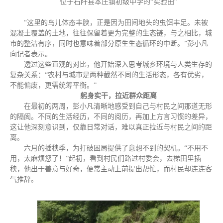
位于石阡县本庄镇初级中学的“实验田”
“这里的鸟儿体态丰腴，正是因为田间地头的虫饵丰足。未被
混凝土覆盖的土地，往往保留着更为完整的生态链，与之相比，城
市的整洁有序，同时也意味着部分原生生态循环的中断。”彭小凡
向记者表示。
透过这些直观的对比，他开始深入思考城乡环境与人类生存的
复杂关系：“农村与城市是两种截然不同的生活形态，各有优劣，
不能偏废，更需统筹平衡。”
躬身实干，拉近群众距离
在最初的两周，彭小凡清晰地感受到自己与村民之间那道无形
的隔阂。不同的生活经历，不同的阅历，再加上方言习惯的差异，
这让他深刻意识到，仅靠日常对话，难以真正拉近与村民之间的距
离。
六月的插秧季，为打破困局提供了意想不到的契机。“不用不
用，太麻烦您了！”起初，看到村民们路过村委会，去梯田里插
秧，他出于善意与好奇，便常主动上前提出帮忙，而村民却连连客
气推辞。