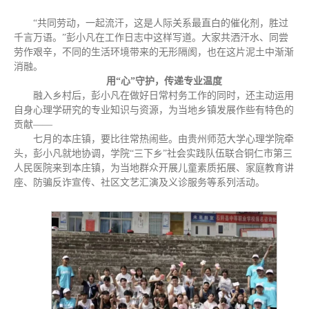
“共同劳动，一起流汗，这是人际关系最直白的催化剂，胜过
千言万语。”彭小凡在工作日志中这样写道。大家共洒汗水、同尝
劳作艰辛，不同的生活环境带来的无形隔阂，也在这片泥土中渐渐
消融。
用“心”守护，传递专业温度
融入乡村后，彭小凡在做好日常村务工作的同时，还主动运用
自身心理学研究的专业知识与资源，为当地乡镇发展作些有特色的
贡献——
七月的本庄镇，要比往常热闹些。由贵州师范大学心理学院牵
头，彭小凡就地协调，学院“三下乡”社会实践队伍联合铜仁市第三
人民医院来到本庄镇，为当地群众开展儿童素质拓展、家庭教育讲
座、防骗反诈宣传、社区文艺汇演及义诊服务等系列活动。