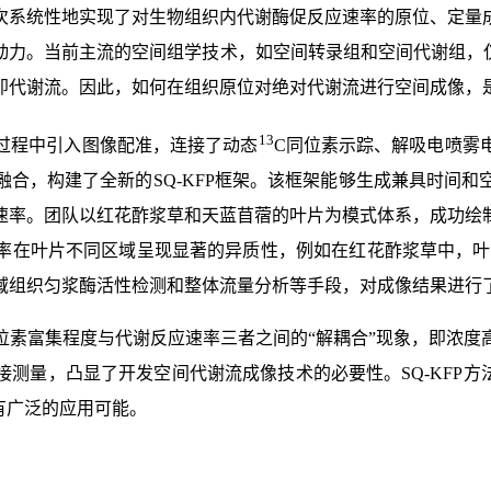
次系统性地实现了对生物组织内代谢酶促反应速率的原位、定量
动力。当前主流的空间组学技术，如空间转录组和空间代谢组，仅
即代谢流。因此，如何在组织原位对绝对代谢流进行空间成像，
13
过程中引入图像配准，连接了动态
C同位素示踪、解吸电喷雾
合，构建了全新的SQ-KFP框架。该框架能够生成兼具时间
速率。团队以红花酢浆草和天蓝苜蓿的叶片为模式体系，成功绘
率在叶片不同区域呈现显著的异质性，例如在红花酢浆草中，叶
域组织匀浆酶活性检测和整体流量分析等手段，对成像结果进行
位素富集程度与代谢反应速率三者之间的“解耦合”现象，即浓度
测量，凸显了开发空间代谢流成像技术的必要性。SQ-KFP方
有广泛的应用可能。