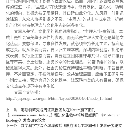
在一段时间内带来了积极的社会效应。然而，如同许多曾经表意纯
粹的语汇一样，“主理人”在快速流行中，渐有泛化、空心化、功利
化的倾向，其概念被无限稀释，其口碑由此分化。从风靡一时到迅
速降温，从众人热捧到避之不及，“主理人”的过山车式变迁，折射
出当代社会审美理念与文化生态的诸多变化。
文章从美学、文化学的视角观察指出，“主理人”热度骤降，本
质上是社会审美趋于理性的表现。而无论是主理人文化还是其他文
化热点，要想保温，寻求良性发展，就必须坚持长期主义，摒弃速
成念头。就从业者而言，要回归主理本质，深耕内容创造，拒绝形
式表演；就行业生态而言，需要建立团体自律与共识，倡导并推行
坚守审美、尊重创新、服务公众的行业理念，以自律维护公信，以
诚意赢得未来。此外，社会舆论应保持理性平和的判断，不盲目追
捧、不片面否定，不被流量误导；公共治理层面，应给予正确引导
与制度支持，营造良好的文化秩序，让深耕审美的人有舞台，确保
文化热点在规范中有序生长。
文章全文链接：
http://epaper.gmw.cn/gmrb/html/layout/202604/01/node_13.html
上一条：
喀斯特研究院周江教授团队在Nature旗下期刊
《Communications Biology》和进化生物学领域权威期刊《Molecular
Ecology》发表研究论文
下一条：
数学科学学院卢琳璋教授团队在国际TOP期刊上发表研究论文