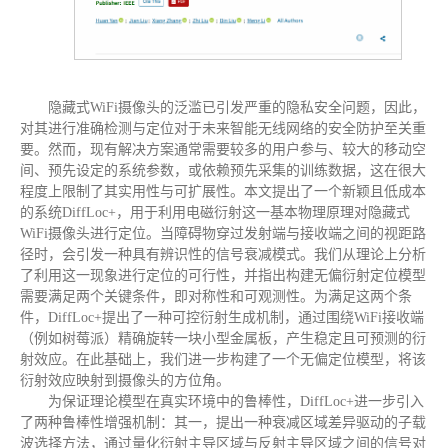
隐藏式WiFi摄像头的泛滥已引发严重的隐私安全问题，因此，
对其进行准确检测与定位对于未来智能无线网络的安全防护至关重
要。然而，现有解决方案通常需要较多的用户参与、较大的移动空
间、预先设定的系统参数，或依赖预先采集的训练数据，这在很大
程度上限制了其实用性与可扩展性。本文提出了一个新颖且低成本
的系统DiffLoc+，用于利用电磁衍射这一基本物理原理对隐藏式
WiFi摄像头进行定位。当障碍物穿过发射端与接收端之间的视距路
径时，会引发一种具有辨识性的信号衰减模式。我们从理论上分析
了利用这一现象进行定位的可行性，并指出构建无偏衍射定位模型
需要满足两个关键条件，即对称性和可观测性。为满足这两个条
件，DiffLoc+提出了一种可控衍射生成机制，通过围绕WiFi接收端
（例如树莓派）精确旋转一块小型金属板，产生稳定且可预测的衍
射效应。在此基础上，我们进一步构建了一个无偏定位模型，将该
衍射效应映射到摄像头的方位角。
为保证理论模型在真实环境中的鲁棒性，DiffLoc+进一步引入
了两种鲁棒性增强机制：其一，提出一种衰减区域差异驱动的子载
波选择方法，通过量化衍射主导区域与反射主导区域之间的信号对