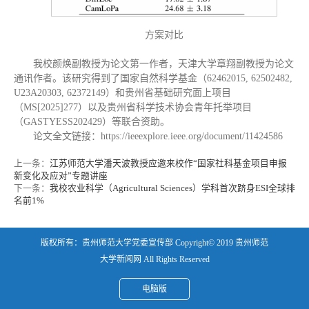
方案对比
我校颜焕副教授为论文第一作者，天津大学章翔副教授为论文
通讯作者。该研究得到了国家自然科学基金（62462015, 62502482,
U23A20303, 62372149）和贵州省基础研究面上项目
（MS[2025]277）以及贵州省科学技术协会青年托举项目
（GASTYESS202429）等联合资助。
论文全文链接：https://ieeexplore.ieee.org/document/11424586
上一条：
江苏师范大学潘天波教授应邀来校作“国家社科基金项目申报
新变化及应对”专题讲座
下一条：
我校农业科学（Agricultural Sciences）学科首次跻身ESI全球排
名前1%
版权所有：贵州师范大学党委宣传部 Copyright© 2019 贵州师范
大学新闻网 All Rights Reserved
电脑版