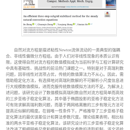
自然对流方程是描述粘性Newton流体流动的一类典型的强耦
合、非线性偏微分方程组。由于人们对非线性现象的本质认识有
限，这使得自然对流方程的数值模拟成为当前科学与工程计算研究
中具有基础性、挑战性的前沿热门课题之一。特别是对于高瑞利数
问题，因非线性对流项占优，传统的数值算法力不从心。因此，需
借助稳定化方法，有选择地对高瑞利数解的不可解析小尺度信息进
行大规模数值模拟，进而克服传统数值模拟方法的不足。为解决上
述问题，该研究设计了数值模拟高瑞利数自然对流方程简单而高效
的三步亚格子稳定化算法，其中基于椭圆投影的亚格子稳定化方法
可有效求解高瑞利数问题，而基于两网格离散的三步有限元方法可
提高近似解的精度。在弱唯一性条件下，严格推导了三步亚格子稳
定化算法的最优误差估计和算法参数尺度。理论结果表明，相比标
准的两水平亚格子稳定化算法，该研究设计的三步亚格子稳定化算
法改进了粗细网格尺度和细网格稳定化参数的选取机制。该文还给