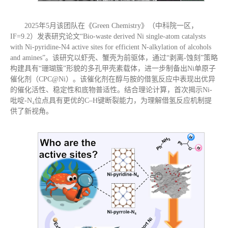
2025年5月该团队在《Green Chemistry》（中科院一区，
IF=9.2）发表研究论文“Bio-waste derived Ni single-atom catalysts
with Ni-pyridine-N4 active sites for efficient N-alkylation of alcohols
and amines”。该研究以虾壳、蟹壳为前驱体，通过“剥离-蚀刻”策略
构建具有“珊瑚簇”形貌的多孔甲壳素载体，进一步制备出Ni单原子
催化剂（CPC@Ni）。该催化剂在醇与胺的借氢反应中表现出优异
的催化活性、稳定性和底物普适性。结合理论计算，首次揭示Ni-
吡啶-N₄位点具有更优的C–H键断裂能力，为理解借氢反应机制提
供了新视角。