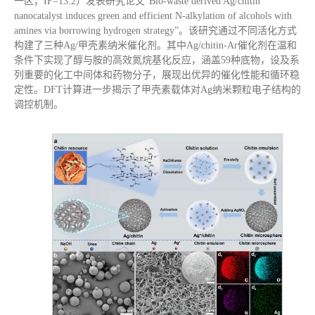
一区，IF=13.2）发表研究论文“Bio-waste derived Ag/chitin
nanocatalyst induces green and efficient N-alkylation of alcohols with
amines via borrowing hydrogen strategy”。该研究通过不同活化方式
构建了三种Ag/甲壳素纳米催化剂。其中Ag/chitin-Ar催化剂在温和
条件下实现了醇与胺的高效氮烷基化反应，涵盖59种底物，设及系
列重要的化工中间体和药物分子，展现出优异的催化性能和循环稳
定性。DFT计算进一步揭示了甲壳素载体对Ag纳米颗粒电子结构的
调控机制。