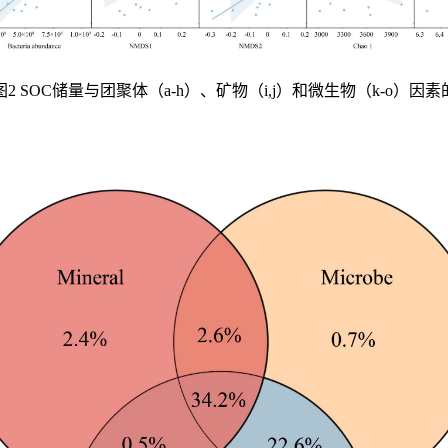
图2 SOC储量与团聚体（a-h）、矿物（i,j）和微生物（k-o）因