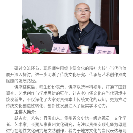
研讨交流环节，现场师生围绕屯堡文化的精神内核与当代价值
展开深入探讨，进一步明晰了传统文化研究、传承与艺术创作双向
赋能的发展路径。
讲座结束后，师生纷纷表示，讲座以跨学科视角，打通了田野
调查、艺术创作与学术思辨的壁垒，让古老屯堡文化在当代语境中
焕发新生，不仅深化了大家对贵州本土传统文化的认知，更为推动
传统文化创造性转化、创新性发展注入了坚实学术动力。
主讲人简介:
胡吉宏，艺名：容溪山人。贵州省文史馆一级巡视员，文化学
者、艺术家。长期从事贵州文化研究，专注以贵州安顺屯堡为母题
进行在地性文化研究与文艺创作，着力于地方文化的当代表达与现