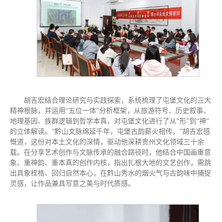
胡吉宏结合理论研究与实践探索，系统梳理了屯堡文化的三大
精神根脉，并运用“五位一体”分析框架，从旅游符号、历史叙事、
地理基因、族群逻辑到哲学本真，对屯堡文化进行了从“形”到“神”
的立体解读。“黔山文脉绵延千年，屯堡古韵薪火相传。”胡吉宏感
慨道，这份对本土文化的深情，驱动他深耕贵州文化领域三十余
载。在分享艺术创作与文脉传承的融合路径时，他结合中国画重意
象、重神韵、重本真的创作内核，指出扎根大地的文艺创作，需跳
出具象桎梏、回归自然本心，在黔山秀水的烟火气与古韵味中捕捉
灵感，让作品兼具写意之美与时代质感。