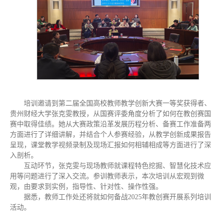
培训邀请到第二届全国高校教师教学创新大赛一等奖获得者、
贵州财经大学张克雯教授，从国赛评委角度分析了如何在教创赛国
赛中取得佳绩。她从大赛政策沿革发展历程分析、备赛工作准备两
方面进行了详细讲解，并结合个人参赛经验，从教学创新成果报告
呈现，课堂教学视频录制及现场汇报如何相辅相成等方面进行了深
入剖析。
互动环节，张克雯与现场教师就课程特色挖掘、智慧化技术应
用等问题进行了深入交流。参训教师表示，本次培训从宏观到微
观，由要求到实例，指导性、针对性、操作性强。
据悉，教师工作处还将就如何备战2025年教创赛开展系列培训
活动。