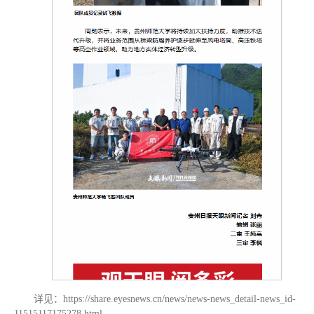
详见：https://share.eyesnews.cn/news/news-news_detail-news_id-
11515117175278.html