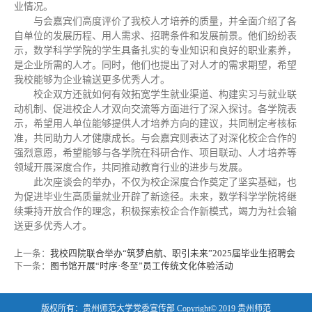
业情况。
与会嘉宾们高度评价了我校人才培养的质量，并全面介绍了各
自单位的发展历程、用人需求、招聘条件和发展前景。他们纷纷表
示，数学科学学院的学生具备扎实的专业知识和良好的职业素养，
是企业所需的人才。同时，他们也提出了对人才的需求期望，希望
我校能够为企业输送更多优秀人才。
校企双方还就如何有效拓宽学生就业渠道、构建实习与就业联
动机制、促进校企人才双向交流等方面进行了深入探讨。各学院表
示，希望用人单位能够提供人才培养方向的建议，共同制定考核标
准，共同助力人才健康成长。与会嘉宾则表达了对深化校企合作的
强烈意愿，希望能够与各学院在科研合作、项目联动、人才培养等
领域开展深度合作，共同推动教育行业的进步与发展。
此次座谈会的举办，不仅为校企深度合作奠定了坚实基础，也
为促进毕业生高质量就业开辟了新途径。未来，数学科学学院将继
续秉持开放合作的理念，积极探索校企合作新模式，竭力为社会输
送更多优秀人才。
上一条：
我校四院联合举办“筑梦启航、职引未来”2025届毕业生招聘会
下一条：
图书馆开展“时序·冬至”员工传统文化体验活动
版权所有：贵州师范大学党委宣传部 Copyright© 2019 贵州师范