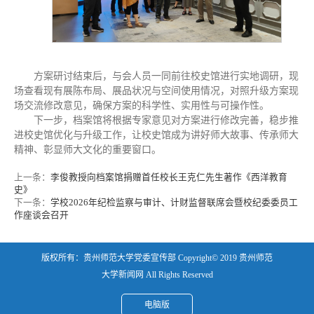
方案研讨结束后，与会人员一同前往校史馆进行实地调研，现
场查看现有展陈布局、展品状况与空间使用情况，对照升级方案现
场交流修改意见，确保方案的科学性、实用性与可操作性。
下一步，档案馆将根据专家意见对方案进行修改完善，稳步推
进校史馆优化与升级工作，让校史馆成为讲好师大故事、传承师大
精神、彰显师大文化的重要窗口。
上一条：
李俊教授向档案馆捐赠首任校长王克仁先生著作《西洋教育
史》
下一条：
学校2026年纪检监察与审计、计财监督联席会暨校纪委委员工
作座谈会召开
版权所有：贵州师范大学党委宣传部 Copyright© 2019 贵州师范
大学新闻网 All Rights Reserved
电脑版