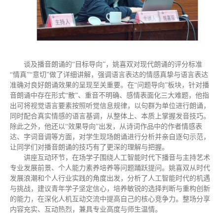
谈及播音朗诵的“目标导向”，姚喜双对现代朗诵的评分标准
“情真”“意切”做了详细讲解，强调语言表达的情感真挚与语言表达
准确对良好朗诵效果的呈现至关重要。在“问题导向”板块，针对播
音朗诵中存在形式“散”、重音不明确、感情表面化三大难题，他指
出可将视觉语言要素按照听觉信息规律，以句群为单位进行朗诵，
同时配合真实情感的语言基调，从整体上、本质上掌握发音技巧。
除此之外，他还以“效果导向”出发，从诗词作品中的作者情感表
达、字词音调等方面，对学生现场朗诵进行分析并亲自逐句示范，
让同学们对播音朗诵的技巧有了更深的理解与把握。
讲座互动环节，在场学子围绕人工智能时代下播音与主持艺术
专业发展前景、个人能力素养培养等问题踊跃提问。姚喜双从时代
发展浪潮和个人行业实践的角度出发，分析了人工智能时代的机遇
与挑战，建议青年学子坚定信心，培养敏锐的选择判断与重构创新
的能力，在深化人机互动交流中提高自己的核心竞争力。整场分享
内容充实、互动热烈，兼具专业高度与师生温情。