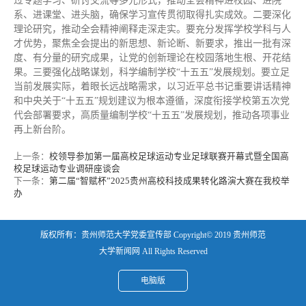
过专题学习、研讨交流等多元形式，推动全会精神进校园、进院
系、进课堂、进头脑，确保学习宣传贯彻取得扎实成效。二要深化
理论研究，推动全会精神阐释走深走实。要充分发挥学校学科与人
才优势，聚焦全会提出的新思想、新论断、新要求，推出一批有深
度、有分量的研究成果，让党的创新理论在校园落地生根、开花结
果。三要强化战略谋划，科学编制学校“十五五”发展规划。要立足
当前发展实际，着眼长远战略需求，以习近平总书记重要讲话精神
和中央关于“十五五”规划建议为根本遵循，深度衔接学校第五次党
代会部署要求，高质量编制学校“十五五”发展规划，推动各项事业
再上新台阶。
上一条：
校领导参加第一届高校足球运动专业足球联赛开幕式暨全国高
校足球运动专业调研座谈会
下一条：
第二届“智赋杯”2025贵州高校科技成果转化路演大赛在我校举
办
版权所有：贵州师范大学党委宣传部 Copyright© 2019 贵州师范
大学新闻网 All Rights Reserved
电脑版