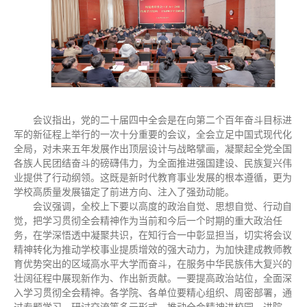
会议指出，党的二十届四中全会是在向第二个百年奋斗目标进
军的新征程上举行的一次十分重要的会议，全会立足中国式现代化
全局，对未来五年发展作出顶层设计与战略擘画，凝聚起全党全国
各族人民团结奋斗的磅礴伟力，为全面推进强国建设、民族复兴伟
业提供了行动纲领。这既是新时代教育事业发展的根本遵循，更为
学校高质量发展锚定了前进方向、注入了强劲动能。
会议强调，全校上下要以高度的政治自觉、思想自觉、行动自
觉，把学习贯彻全会精神作为当前和今后一个时期的重大政治任
务，在学深悟透中凝聚共识，在知行合一中彰显担当，切实将会议
精神转化为推动学校事业提质增效的强大动力，为加快建成教师教
育优势突出的区域高水平大学而奋斗，在服务中华民族伟大复兴的
壮阔征程中展现新作为、作出新贡献。一要提高政治站位，全面深
入学习贯彻全会精神。各学院、各单位要精心组织、周密部署，通